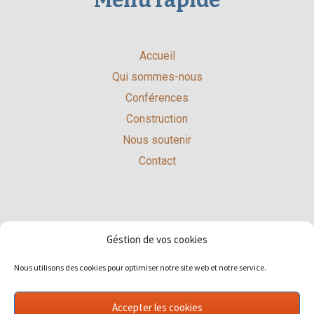
Menu rapide
Accueil
Qui sommes-nous
Conférences
Construction
Nous soutenir
Contact
Restez en contact
Géstion de vos cookies
Nous utilisons des cookies pour optimiser notre site web et notre service.
Contact
Mentions légales
Accepter les cookies